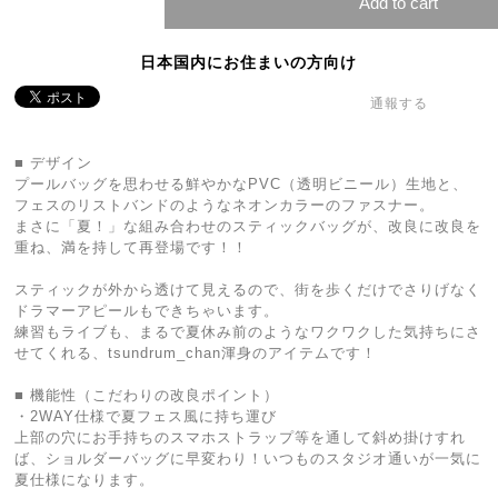
Add to cart
日本国内にお住まいの方向け
通報する
■ デザイン
プールバッグを思わせる鮮やかなPVC（透明ビニール）生地と、
フェスのリストバンドのようなネオンカラーのファスナー。
まさに「夏！」な組み合わせのスティックバッグが、改良に改良を
重ね、満を持して再登場です！！
スティックが外から透けて見えるので、街を歩くだけでさりげなく
ドラマーアピールもできちゃいます。
練習もライブも、まるで夏休み前のようなワクワクした気持ちにさ
せてくれる、tsundrum_chan渾身のアイテムです！
■ 機能性（こだわりの改良ポイント）
・2WAY仕様で夏フェス風に持ち運び
上部の穴にお手持ちのスマホストラップ等を通して斜め掛けすれ
ば、ショルダーバッグに早変わり！いつものスタジオ通いが一気に
夏仕様になります。