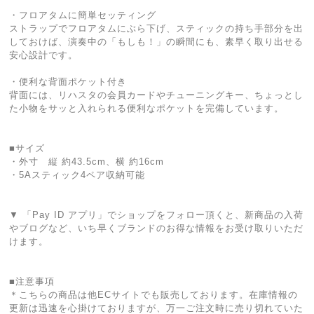
・フロアタムに簡単セッティング
ストラップでフロアタムにぶら下げ、スティックの持ち手部分を出
しておけば、演奏中の「もしも！」の瞬間にも、素早く取り出せる
安心設計です。
・便利な背面ポケット付き
背面には、リハスタの会員カードやチューニングキー、ちょっとし
た小物をサッと入れられる便利なポケットを完備しています。
■サイズ
・外寸 縦 約43.5cm、横 約16cm
・5Aスティック4ペア収納可能
▼ 「Pay ID アプリ」でショップをフォロー頂くと、新商品の入荷
やブログなど、いち早くブランドのお得な情報をお受け取りいただ
けます。
■注意事項
＊こちらの商品は他ECサイトでも販売しております。在庫情報の
更新は迅速を心掛けておりますが、万一ご注文時に売り切れていた