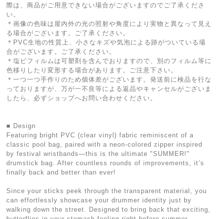
際は、商品がご用意できない場合がございますのでご了承くださ
い。
＊画像の色味は屋内外の光の照射や角度により実物と異なって見え
る場合がございます。ご了承ください。
＊PVC生地の性質上、小さなキズや気泡による跡がついている場
合がございます。ご了承ください。
＊塩ビフィルムは可塑剤を含んでおりますので、別のフィルム等に
色移りしたり変形する場合があります。ご注意下さい。
＊一つ一つ手作りのため個体差がございます。発送前に検品を行な
っておりますが、万が一不良等による返品やキャンセルがございま
したら、必ずショップへお問い合わせください。
■ Design
Featuring bright PVC (clear vinyl) fabric reminiscent of a
classic pool bag, paired with a neon-colored zipper inspired
by festival wristbands—this is the ultimate "SUMMER!"
drumstick bag. After countless rounds of improvements, it’s
finally back and better than ever!
Since your sticks peek through the transparent material, you
can effortlessly showcase your drummer identity just by
walking down the street. Designed to bring back that exciting,
butterflies-in-your-stomach feeling right before summer