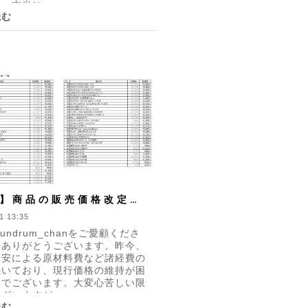
。本当に...
読む
】商品の販売価格改定に
1 13:35
undrum_chanをご愛顧くださ
にありがとうございます。昨今、
円安による原材料費など諸経費の
続いており、現行価格の維持が困
況でございます。大変心苦しい限
ざいますが、...
読む