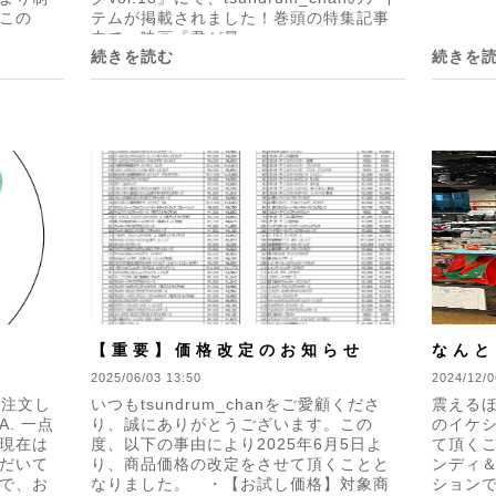
この
テムが掲載されました！巻頭の特集記事
内で、映画『君が最...
続きを読む
続きを
【重要】価格改定のお知らせ
なんと
2025/06/03 13:50
POP
2024/12/0
 注文し
いつもtsundrum_chanをご愛顧くださ
震える
. 一点
り、誠にありがとうございます。この
のイケシ
現在は
度、以下の事由により2025年6月5日よ
て頂くこ
だいて
り、商品価格の改定をさせて頂くことと
ンディ
で、お
なりました。 ・【お試し価格】対象商
ション