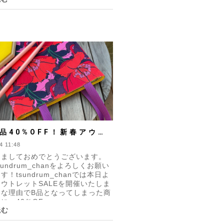
品40%OFF！新春アウト
SALE開催！
4 11:48
けましておめでとうございます。
undrum_chanをよろしくお願い
！tsundrum_chanでは本日よ
ウトレットSALEを開催いたしま
々な理由でB品となってしまった商
、40％OF...
読む