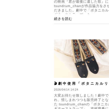
の映画『君が最後に遺した歌』に
tsundrum_chanが作品協力を
だきました。劇中で「ボタニカル
ギターストラップ」を...
続きを読む
🎬劇中使用「ボタニカル
ターストラップ」【復刻
2026/04/14 14:24
大変お待たせ致しました！劇中で
れ、惜しまれつつも販売終了とな
た tsundrum_chanの「ボタニ
ギターストラップ」。資材廃番に