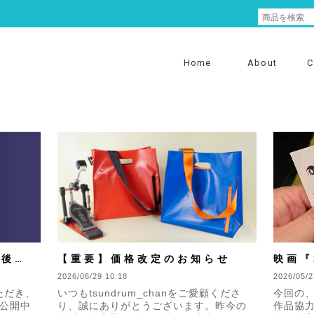
Home
About
C
最後に
【重要】価格改定のお知らせ
映画『
たしま
2026/06/29 10:18
品協力
2026/05/2
いただき、
いつもtsundrum_chanをご愛顧くださ
今回の
公開中
り、誠にありがとうございます。昨今の
作品協