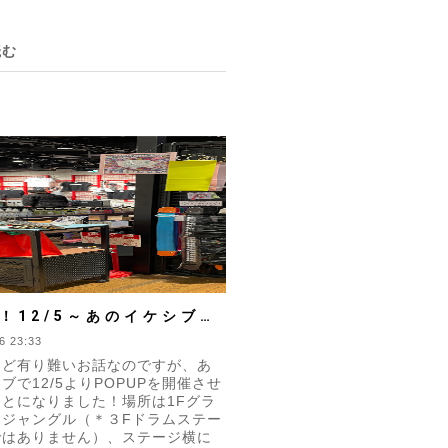
読む
！12/5～あのイケシブで
UPスタート！
6 23:33
ほど有り難いお話なのですが、あ
ブで12/5よりPOPUPを開催させ
とになりました！場所は1Fグラ
＆ジャングル（＊３Fドラムステー
ではありません）、ステージ横に