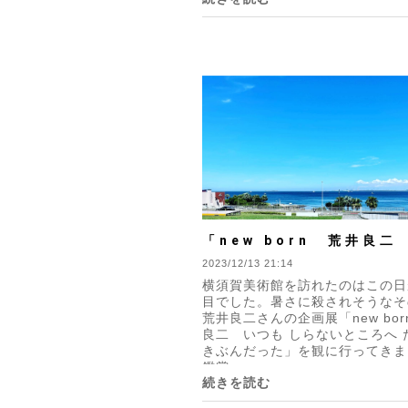
「new born 荒井良二
も しらないところへ た
2023/12/13 21:14
横須賀美術館を訪れたのはこの日
ぶんだった」 ＠横須賀
目でした。暑さに殺されそうなそ
荒井良二さんの企画展「new bo
良二 いつも しらないところへ 
きぶんだった」を観に行ってきま
鑑賞...
続きを読む