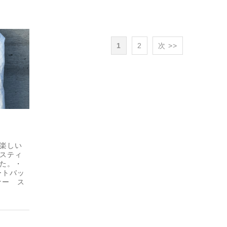
1
2
次 >>
楽しい
スティ
た。・
ートバッ
ナー ス