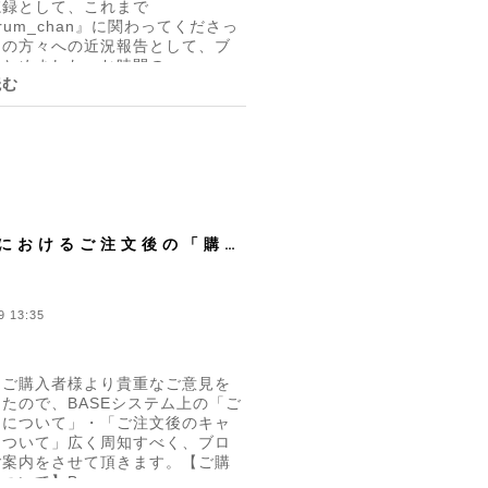
忘録として、これまで
drum_chan』に関わってくださっ
ての方々への近況報告として、ブ
とめました。お時間の...
読む
Eにおけるご注文後の「購入
と「キャンセル」につい
9 13:35
、ご購入者様より貴重なご意見を
たので、BASEシステム上の「ご
知について」・「ご注文後のキャ
について」広く周知すべく、ブロ
ご案内をさせて頂きます。【ご購
ついて】B...