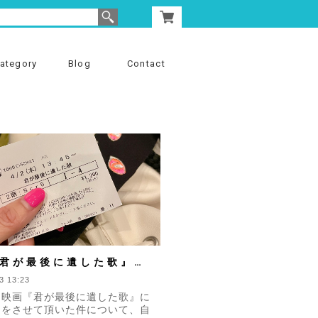
ategory
Blog
Contact
君が最後に遺した歌』作
についてのお話
3 13:23
、映画『君が最後に遺した歌』に
力をさせて頂いた件について、自