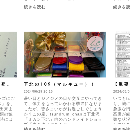
品の入れ替え ・システム...
なります
続きを読む
続きを
に登録
下北の109（マルキュー）！
【重要
2024/06/29 20:16
ついて
2024/05/0
キッズにご
暑い日とジメジメの日が交互にやってき
いつもts
ス」を、
て、体力をもっていかれる季節になりま
り、誠
出来ま
したが、皆さまいかがお過ごしでしょう
急激な
類の独
か？この度、tsundrum_chanは下北沢
高騰が
時には
「ミカン下北」内のハンドメイドショッ
難な状
プ「素今歩（すこんぶ...
りではご
続きを読む
続きを