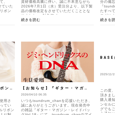
て、
資材価格高騰に伴い、誠に不本意ながら
分の備
させていた
2026年7月1日（水）受注分より、以下製
『tsun
リボン
品の価格改定をさせていただくこととな
たすべ
りました。■対象アイ...
ログにま
続きを読む
続きを
BAS
通知」
て
2025/11/1
リボンギ
【お知らせ】『ギター・マガジ
この度
決定】
ン・レイドバックVol.18』に掲
2026/04/10 06:35
頂きまし
購入通
使用さ
いつもtsundrum_chanを応援いただき、
載されました
ンセル
ってい
誠にありがとうございます。現在発売中
グでも
カルリボン
の雑誌『ギター・マガジン・レイドバッ
入通知に
より制
クVol.18』にて、tsundrum_chanのアイ