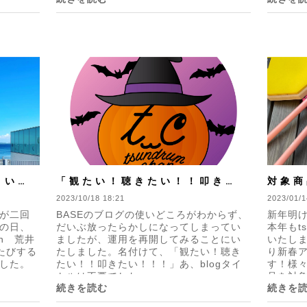
 いつ
「観たい！聴きたい！！叩きた
対象商
びするき
い！！！」
2023/10/18 18:21
レット
2023/01/1
が二回
BASEのブログの使いどころがわからず、
新年明
美術館
の日、
だいぶ放ったらかしになってしまってい
本年もts
rn 荒井
ましたが、運用を再開してみることにい
いたします
たびする
たしました。名付けて、「観たい！聴き
り新春ア
した。
たい！！叩きたい！！！」あ、blogタイ
す！様
トルは不要でした...
品を対象に
続きを読む
続きを