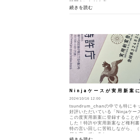
時間をいただく点...
続きを読む
Ninjaケースが実用新案
されました！
2024/10/16 12:00
tsundrum_chanの中でも特に
好評いただいている「Ninjaケー
この度実用新案に登録することが
した！特許や実用新案など権利書
特の言い回しに苦戦しながら、（
何を言っているか...
続きを読む