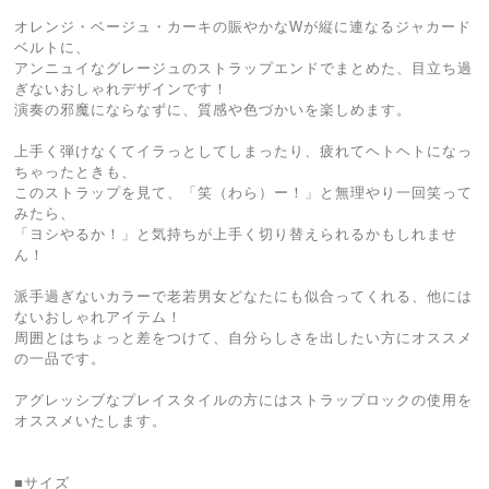
オレンジ・ベージュ・カーキの賑やかなWが縦に連なるジャカード
ベルトに、
アンニュイなグレージュのストラップエンドでまとめた、目立ち過
ぎないおしゃれデザインです！
演奏の邪魔にならなずに、質感や色づかいを楽しめます。
上手く弾けなくてイラっとしてしまったり、疲れてヘトヘトになっ
ちゃったときも、
このストラップを見て、「笑（わら）ー！」と無理やり一回笑って
みたら、
「ヨシやるか！」と気持ちが上手く切り替えられるかもしれませ
ん！
派手過ぎないカラーで老若男女どなたにも似合ってくれる、他には
ないおしゃれアイテム！
周囲とはちょっと差をつけて、自分らしさを出したい方にオススメ
の一品です。
アグレッシブなプレイスタイルの方にはストラップロックの使用を
オススメいたします。
■サイズ