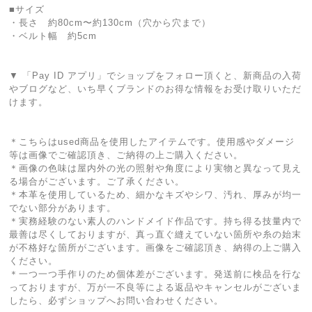
■サイズ
・長さ 約80cm〜約130cm（穴から穴まで）
・ベルト幅 約5cm
▼ 「Pay ID アプリ」でショップをフォロー頂くと、新商品の入荷
やブログなど、いち早くブランドのお得な情報をお受け取りいただ
けます。
＊こちらはused商品を使用したアイテムです。使用感やダメージ
等は画像でご確認頂き、ご納得の上ご購入ください。
＊画像の色味は屋内外の光の照射や角度により実物と異なって見え
る場合がございます。ご了承ください。
＊本革を使用しているため、細かなキズやシワ、汚れ、厚みが均一
でない部分があります。
＊実務経験のない素人のハンドメイド作品です。持ち得る技量内で
最善は尽くしておりますが、真っ直ぐ縫えていない箇所や糸の始末
が不格好な箇所がございます。画像をご確認頂き、納得の上ご購入
ください。
＊一つ一つ手作りのため個体差がございます。発送前に検品を行な
っておりますが、万が一不良等による返品やキャンセルがございま
したら、必ずショップへお問い合わせください。