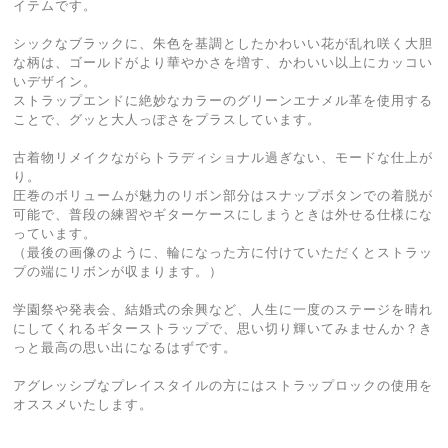
イテムです。
シックなブラックに、朱色を基調としたかわいい花が乱れ咲く大胆
な柄は、ゴールドがより華やかさを増す、かわいい以上にカッコい
いデザイン。
ストラップエンドに絶妙なカラーのグリーンエナメル革を使用する
ことで、グッと大人っぽさをプラスしています。
古着物リメイクながらトラディショナル過ぎない、モードな仕上が
り。
圧巻のボリュームが魅力のリボン部分はスナップボタンでの着脱が
可能で、普段の練習やギターケースにしまうときは外せる仕様にな
っています。
（最後の画像のように、輪になった方に付けていただくとストラッ
プの端にリボンが収まります。）
学園祭や発表会、結婚式の余興など、人生に一度のステージを晴れ
にしてくれるギターストラップで、思い切り輝いてみませんか？き
っと最高の思い出になるはずです。
アグレッシブなプレイスタイルの方にはストラップロックの使用を
オススメいたします。