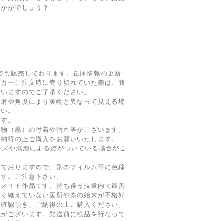
いかがでしょう？
でも販売しております。在庫情報の更新
、万一ご注文時に売り切れていた際は、商
ざいますのでご了承ください。
照射や角度により実物と異なって見える場
さい。
ます。
異物（黒）の付着や汚れ等がございます。
、納得の上ご購入をお願いいたします。
キズや気泡による跡がついている場合がご
んでおりますので、別のフィルム等に色移
ます。ご注意下さい。
ドメイド作品です。持ち得る技量内で最善
直ぐ縫えていない箇所や糸の始末が不格好
ご確認頂き、ご納得の上ご購入ください。
差がございます。発送前に検品を行なって