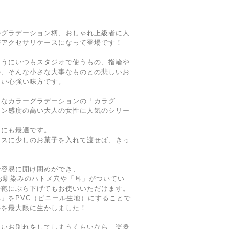
のグラデーション柄、おしゃれ上級者に人
がアクセサリケースになって登場です！
ようにいつもスタジオで使うもの、指輪や
の、そんな小さな大事なものとの悲しいお
ない心強い味方です。
うなカラーグラデーションの「カラグ
ョン感度の高い大人の女性に人気のシリー
トにも最適です。
ースに少しのお菓子を入れて渡せば、きっ
で容易に開け閉めができ、
テムでお馴染みのハトメ穴や「耳」がついてい
や鞄にぶら下げてもお使いいただけます。
」をPVC（ビニール生地）にすることで
ルを最大限に生かしました！
しいお別れをしてしまうくらいなら、楽器