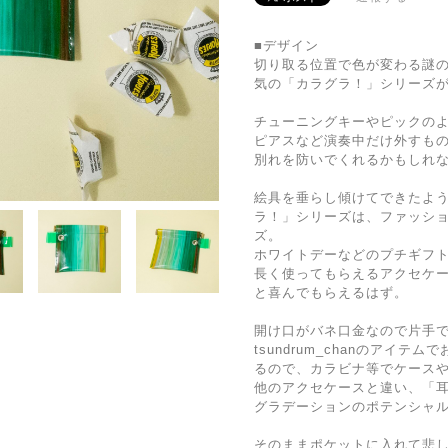
■デザイン
切り取る位置で色が変わる謎
気の「カラグラ！」シリーズ
チューニングキーやピックの
ピアスなど演奏中だけ外すも
別れを防いでくれるかもしれ
絵具を垂らし傾けてできたよ
ラ！」シリーズは、ファッシ
ズ。
ホワイトデーなどのプチギフ
長く使ってもらえるアクセケ
と喜んでもらえるはず。
開け口がバネ口金なので片手
tsundrum_chanのアイ
るので、カラビナ等でケース
他のアクセケースと違い、「耳
グラデーションのポテンシャ
そのままポケットに入れて悲