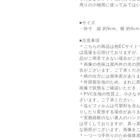
周りの小物用に使ってみては
■サイズ
・外寸 縦 約9cm、横 約9cm
■注意事項
＊こちらの商品は他ECサイト
は迅速を心掛けておりますが
品がご用意できない場合がご
＊画像の色味は屋内外の光の
合がございます。ご了承くだ
＊柄の出方には個体差があり
＊外国製生地のため、まれに
画像で状態をご確認いただき
＊PVC生地の性質上、小さな
ざいます。ご了承ください。
＊塩ビフィルムは可塑剤を含
りしたり変形する場合があり
＊実務経験のない素人のハン
は尽くしておりますが、真っ
な箇所がございます。画像を
＊一つ一つ手作りのため個体