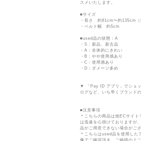
スメいたします。
■サイズ
・長さ 約81cm〜約135cm
・ベルト幅 約5cm
■used品の状態：A
・S：新品、新古品
・A：全体的にきれい
・B：やや使用感あり
・C：使用感あり
・D：ダメージ多め
▼ 「Pay ID アプリ」で
ログなど、いち早くブランド
■注意事項
＊こちらの商品は他ECサイト
は迅速を心掛けておりますが
品がご用意できない場合がご
＊こちらはused品を使用し
像でご確認頂き、ご納得の上