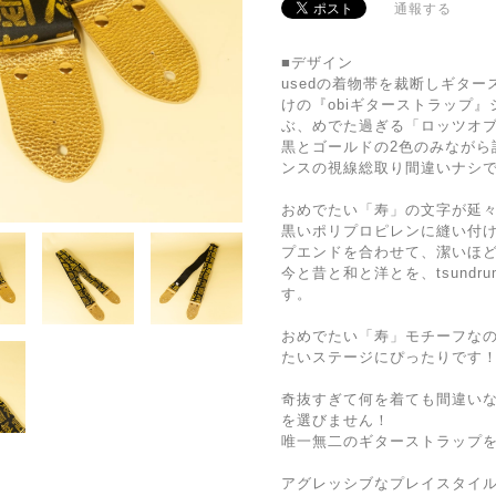
通報する
■デザイン
usedの着物帯を裁断しギタ
けの『obiギターストラップ
ぶ、めでた過ぎる「ロッツオ
黒とゴールドの2色のみながら
ンスの視線総取り間違いナシ
おめでたい「寿」の文字が延々
黒いポリプロピレンに縫い付
プエンドを合わせて、潔いほ
今と昔と和と洋とを、tsundr
す。
おめでたい「寿」モチーフな
たいステージにぴったりです
奇抜すぎて何を着ても間違い
を選びません！
唯一無二のギターストラップ
アグレッシブなプレイスタイ