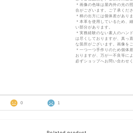
＊画像の色味は屋内外の光の
合がございます。ご了承くだ
＊柄の出方には個体差があり
＊本革を使用しているため、
い部分があります。
＊実務経験のない素人のハン
は尽くしておりますが、真っ
な箇所がございます。画像を
＊一つ一つ手作りのため個体
おりますが、万が一不良等に
必ずショップへお問い合わせ
0
1
Related product