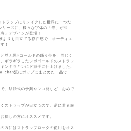
ーストラップにリメイクした世界に一つだ
』シリーズに、様々な字体の「寿」が並
ブ寿」デザインが登場！
誰よりも目立てる存在感で、オーディエ
です！
と並ぶ黒×ゴールドの踊り帯を、同じく
け、ギラギラしたシボゴールドのストラッ
どキンキラキンにド派手に仕上げました。
um_chan流にポップにまとめた一品で
ので、結婚式の余興やレコ発など、おめで
！
なくストラップが目立つので、逆に着る服
をお探しの方にオススメです。
ルの方にはストラップロックの使用をオス