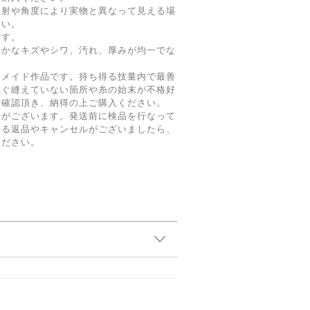
照射や角度により実物と異なって見える場
さい。
ます。
細かなキズやシワ、汚れ、厚みが均一でな
ドメイド作品です。持ち得る技量内で最善
直ぐ縫えていない箇所や糸の始末が不格好
ご確認頂き、納得の上ご購入ください。
差がございます。発送前に検品を行なって
よる返品やキャンセルがございましたら、
ください。