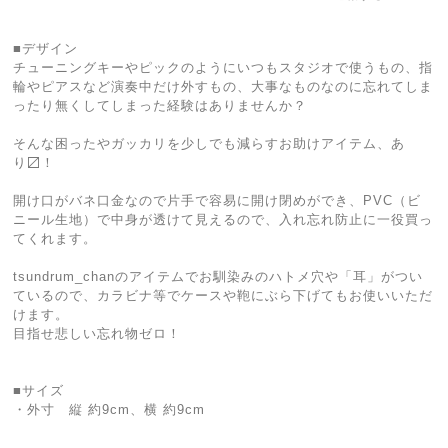
■デザイン
チューニングキーやピックのようにいつもスタジオで使うもの、指
輪やピアスなど演奏中だけ外すもの、大事なものなのに忘れてしま
ったり無くしてしまった経験はありませんか？
そんな困ったやガッカリを少しでも減らすお助けアイテム、あ
り〼！
開け口がバネ口金なので片手で容易に開け閉めができ、PVC（ビ
ニール生地）で中身が透けて見えるので、入れ忘れ防止に一役買っ
てくれます。
tsundrum_chanのアイテムでお馴染みのハトメ穴や「耳」がつい
ているので、カラビナ等でケースや鞄にぶら下げてもお使いいただ
けます。
目指せ悲しい忘れ物ゼロ！
■サイズ
・外寸 縦 約9cm、横 約9cm