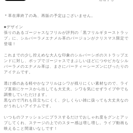
＊革在庫終了の為、再販の予定はございません。
■デザイン
張りのあるゴージャスなフリルが評判の「黒フリルギターストラッ
プ」に、シルバーラメエナメル革のバージョンがクリスマス限定で
登場！
これまでの少し控えめな大人な印象のシルバーシボのストラップエ
ンドに対し、ポップでゴージャスでまぶしいほどにつやピカなシル
バーラメのエナメル革は、まさにパーティーシーズンにぴったりの
アイテムです。
透け感のある軽やかなフリルはシワが残りにくい素材なので、ライ
ブ直前にケースから出しても大丈夫。シワを気にせずライブ中でも
調整していただけます。
黒なので汚れも目立ちにくく、少しくらい雑に扱っても大丈夫なの
がうれしいアイテムです。
いつものファッションにプラスするだけでおしゃれ度をグンとアッ
プしてくれ、ステージの上でのスター感は増し増し。ライブ動画も
映えること間違いなしです！