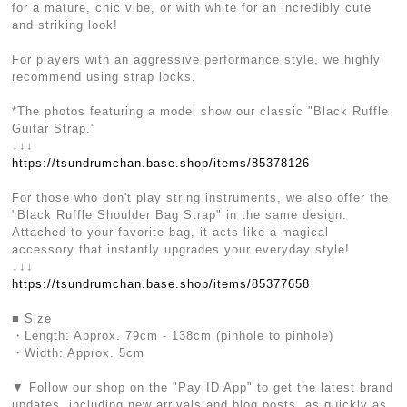
for a mature, chic vibe, or with white for an incredibly cute
and striking look!
For players with an aggressive performance style, we highly
recommend using strap locks.
*The photos featuring a model show our classic "Black Ruffle
Guitar Strap."
↓↓↓
https://tsundrumchan.base.shop/items/85378126
For those who don't play string instruments, we also offer the
"Black Ruffle Shoulder Bag Strap" in the same design.
Attached to your favorite bag, it acts like a magical
accessory that instantly upgrades your everyday style!
↓↓↓
https://tsundrumchan.base.shop/items/85377658
■ Size
・Length: Approx. 79cm - 138cm (pinhole to pinhole)
・Width: Approx. 5cm
▼ Follow our shop on the "Pay ID App" to get the latest brand
updates, including new arrivals and blog posts, as quickly as