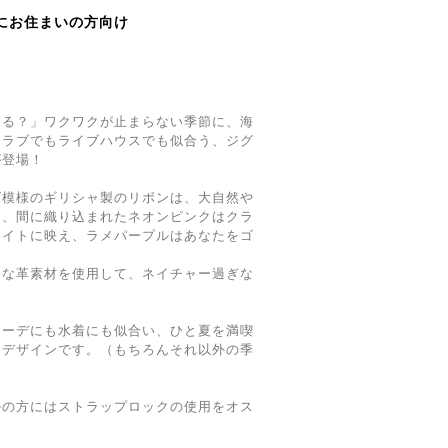
にお住まいの方向け
する？」ワクワクが止まらない季節に、海
クラブでもライブハウスでも似合う、ジグ
が登場！
グ模様のギリシャ製のリボンは、大自然や
に、間に織り込まれたネオンピンクはクラ
ライトに映え、ラメパープルはあなたをゴ
。
ーな革素材を使用して、ネイチャー過ぎな
コーデにも水着にも似合い、ひと夏を満喫
なデザインです。（もちろんそれ以外の季
ルの方にはストラップロックの使用をオス