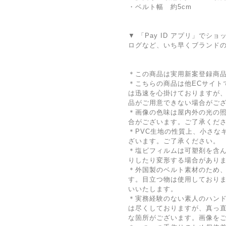
・ベルト幅 約5cm
▼ 「Pay ID アプリ」で
ログなど、いち早くブランド
＊この商品は実用新案登録商
＊こちらの商品は他ECサイト
は迅速を心掛けておりますが
品がご用意できない場合がご
＊画像の色味は屋内外の光の
合がございます。ご了承くだ
＊PVC生地の性質上、小さな
ざいます。ご了承ください。
＊塩ビフィルムは可塑剤を含
りしたり変形する場合があり
＊外国製のベルト素材のため
す。目立つ物は使用しており
いいたします。
＊実務経験のない素人のハン
は尽くしておりますが、真っ
な箇所がございます。画像を