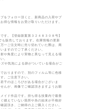
ショップをフォロー頂くと、新商品の入荷やブ
のお得な情報をお受け取りいただけます。
品です。【登録新案第３２４８３０８号】
でも販売しております。在庫情報の更新
、万一ご注文時に売り切れていた際は、商
ざいますのでご了承ください。
照射や角度により実物と異なって見える場
さい。
キズや気泡による跡がついている場合がご
んでおりますので、別のフィルム等に色移
ます。ご注意下さい。
、若干のほころびがある場合がございま
ませんが、画像でご確認頂きますようお願
ドメイド作品です。持ち得る技量内で最善
直ぐ縫えていない箇所や糸の始末が不格好
ご確認頂き、ご納得の上ご購入ください。