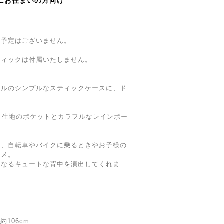
にお住まいの方向け
の予定はございません。
ティックは付属いたしません。
イルのシンプルなスティックケースに、ド
）生地のポケットとカラフルなレインボー
て、自転車やバイクに乗るときやお子様の
スメ。
くなるキュートな背中を演出してくれま
約106cm