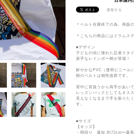
日本国内
通報する
＊ベルト在庫終了の為、再販
＊こちらの商品にはドラムス
■デザイン
子どもの頃に憧れた忍者スタ
派手なレインボー柄が登場！
鮮やかなPVC（透明ビニール
柄のベルトは相性抜群です。
背中に背負うから両手があい
レッスンバックとしてもオス
見えなくなるまで手を振りた
す。
■サイズ
【キッズ】
・胴回り 最短 約72cm〜最長