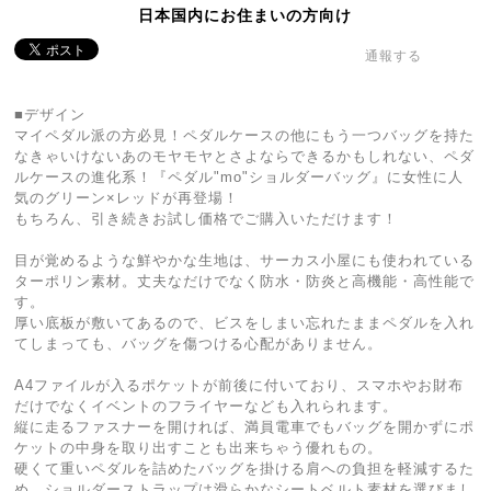
日本国内にお住まいの方向け
通報する
■デザイン
マイペダル派の方必見！ペダルケースの他にもう一つバッグを持た
なきゃいけないあのモヤモヤとさよならできるかもしれない、ペダ
ルケースの進化系！『ペダル"mo"ショルダーバッグ』に女性に人
気のグリーン×レッドが再登場！
もちろん、引き続きお試し価格でご購入いただけます！
目が覚めるような鮮やかな生地は、サーカス小屋にも使われている
ターポリン素材。丈夫なだけでなく防水・防炎と高機能・高性能で
す。
厚い底板が敷いてあるので、ビスをしまい忘れたままペダルを入れ
てしまっても、バッグを傷つける心配がありません。
A4ファイルが入るポケットが前後に付いており、スマホやお財布
だけでなくイベントのフライヤーなども入れられます。
縦に走るファスナーを開ければ、満員電車でもバッグを開かずにポ
ケットの中身を取り出すことも出来ちゃう優れもの。
硬くて重いペダルを詰めたバッグを掛ける肩への負担を軽減するた
め、ショルダーストラップは滑らかなシートベルト素材を選びまし