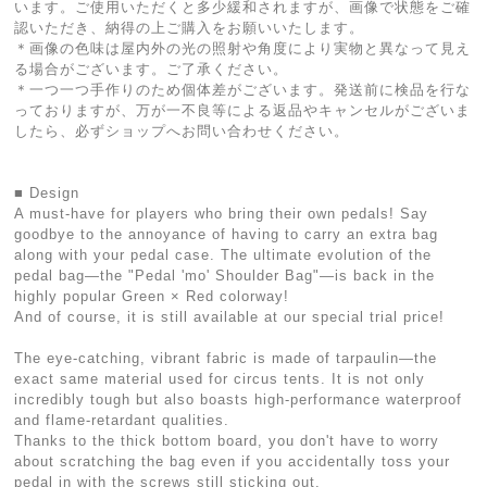
います。ご使用いただくと多少緩和されますが、画像で状態をご確
認いただき、納得の上ご購入をお願いいたします。
＊画像の色味は屋内外の光の照射や角度により実物と異なって見え
る場合がございます。ご了承ください。
＊一つ一つ手作りのため個体差がございます。発送前に検品を行な
っておりますが、万が一不良等による返品やキャンセルがございま
したら、必ずショップへお問い合わせください。
■ Design
A must-have for players who bring their own pedals! Say
goodbye to the annoyance of having to carry an extra bag
along with your pedal case. The ultimate evolution of the
pedal bag—the "Pedal 'mo' Shoulder Bag"—is back in the
highly popular Green × Red colorway!
And of course, it is still available at our special trial price!
The eye-catching, vibrant fabric is made of tarpaulin—the
exact same material used for circus tents. It is not only
incredibly tough but also boasts high-performance waterproof
and flame-retardant qualities.
Thanks to the thick bottom board, you don't have to worry
about scratching the bag even if you accidentally toss your
pedal in with the screws still sticking out.