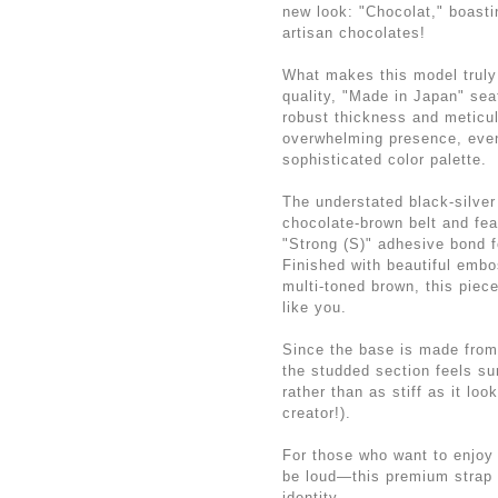
new look: "Chocolat," boasti
artisan chocolates!
What makes this model trul
quality, "Made in Japan" sea
robust thickness and meticu
overwhelming presence, even
sophisticated color palette.
The understated black-silve
chocolate-brown belt and fea
"Strong (S)" adhesive bond fo
Finished with beautiful embo
multi-toned brown, this piec
like you.
Since the base is made from 
the studded section feels sur
rather than as stiff as it look
creator!).
For those who want to enjoy 
be loud—this premium strap 
identity.