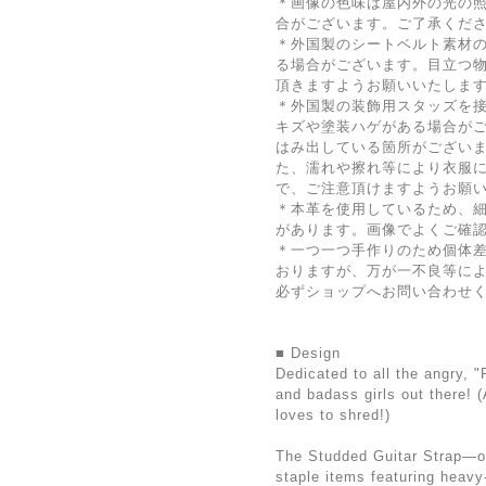
＊画像の色味は屋内外の光の
合がございます。ご了承くだ
＊外国製のシートベルト素材
る場合がございます。目立つ
頂きますようお願いいたしま
＊外国製の装飾用スタッズを
キズや塗装ハゲがある場合が
はみ出している箇所がござい
た、濡れや擦れ等により衣服
で、ご注意頂けますようお願
＊本革を使用しているため、
があります。画像でよくご確
＊一つ一つ手作りのため個体
おりますが、万が一不良等に
必ずショップへお問い合わせ
■ Design
Dedicated to all the angry,
and badass girls out there! 
loves to shred!)
The Studded Guitar Strap—o
staple items featuring heav