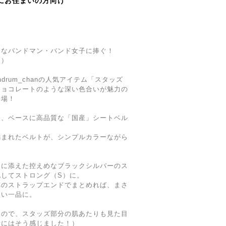
にお住まいの方向け
」なバンドマン・バンド女子に捧ぐ！
！）
drum_chanの人気アイテム「スタッズ
チョコレートのような深い色合いが魅力の
登場！
と、ベースに高品質な「国産」シートベル
編まれたベルトが、シンプルカラーながら
トに添えた控えめなブラックシルバーのス
してストロング（S）に。
革のストラップエンドでまとめれば、まさ
しい一品に。
なので、スタッズ部分の肌あたりも見た目
者にはそう感じました！）