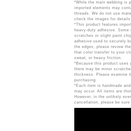
*While the main webbing is
imported elements may conta
threads. We do not use mater
check the images for details
*This product features impor
heavy-duty adhesive. Some 
scratches or slight paint chip
adhesive used to securely b
the edges; please review the
that color transfer to your c
sweat, or heavy friction.
*Because this product uses g
there may be minor scratches
thickness. Please examine t
purchasing.
*Each item is handmade and u
may occur. All items are tho
However, in the unlikely even
cancellation, please be sure 