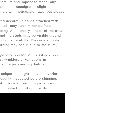
 premium and Japanese-made, any
in minor smudges or slight loose
ials with noticeable flaws, but please
.
ted decorative studs attached with
studs may have minor surface
ping. Additionally, traces of the clear
ond the studs may be visible around
 photos carefully. Please also note
lothing may occur due to moisture,
enuine leather for the strap ends,
, wrinkles, or variations in
he images carefully before
nique, so slight individual variations
roughly inspected before shipping.
t of a defect requiring a return or
to contact our shop directly.