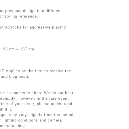
r previous design in a different
r styling reference.
trap locks for aggressive playing
ox. 98 cm – 137 cm
D App" to be the first to receive the
 and blog posts!
ther e-commerce sites. We do our best
promptly; however, in the rare event
 time of your order, please understand
fill it.
ages may vary slightly from the actual
r lighting conditions and camera
understanding.