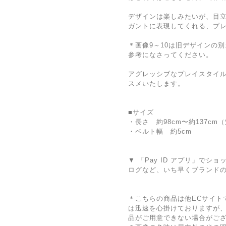
デザインは楽しみたいが、目
ガントに表現してくれる、プ
＊画像9～10は旧デザインの
参考になさってください。
アグレッシブなプレイスタイ
スメいたします。
■サイズ
・長さ 約98cm〜約137cm
・ベルト幅 約5cm
▼ 「Pay ID アプリ」で
ログなど、いち早くブランド
＊こちらの商品は他ECサイト
は迅速を心掛けておりますが
品がご用意できない場合がご