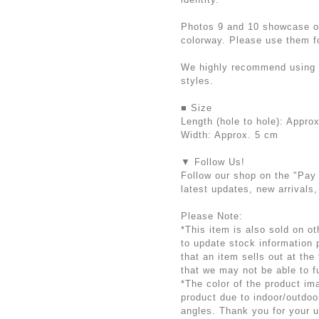
Photos 9 and 10 showcase ou
colorway. Please use them fo
We highly recommend using s
styles.
■ Size
Length (hole to hole): Appr
Width: Approx. 5 cm
▼ Follow Us!
Follow our shop on the "Pay I
latest updates, new arrivals,
Please Note:
*This item is also sold on o
to update stock information 
that an item sells out at the
that we may not be able to ful
*The color of the product im
product due to indoor/outdoo
angles. Thank you for your 