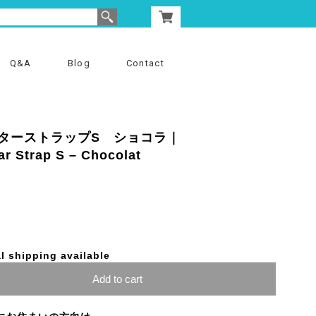
Q&A
Blog
Contact
ターストラップS ショコラ｜
r Strap S – Chocolat
l shipping available
Add to cart