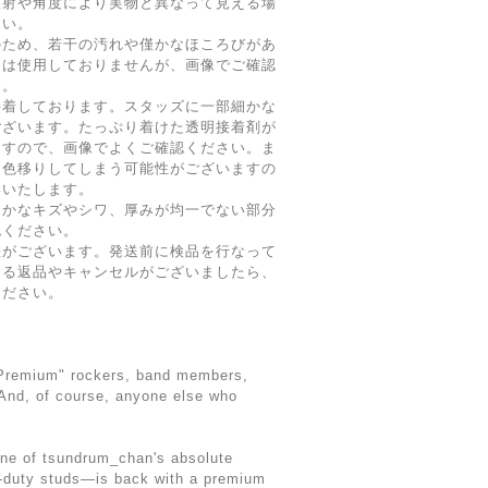
照射や角度により実物と異なって見える場
さい。
のため、若干の汚れや僅かなほころびがあ
物は使用しておりませんが、画像でご確認
す。
接着しております。スタッズに一部細かな
ございます。たっぷり着けた透明接着剤が
ますので、画像でよくご確認ください。ま
に色移りしてしまう可能性がございますの
いいたします。
細かなキズやシワ、厚みが均一でない部分
認ください。
差がございます。発送前に検品を行なって
よる返品やキャンセルがございましたら、
ください。
 "Premium" rockers, band members,
(And, of course, anyone else who
ne of tsundrum_chan's absolute
y-duty studs—is back with a premium