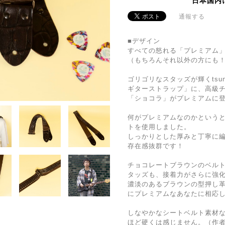
日本国内
通報する
■デザイン
すべての怒れる「プレミアム
（もちろんそれ以外の方にも
ゴリゴリなスタッズが輝くtsun
ギターストラップ」に、高級
「ショコラ」がプレミアムに
何がプレミアムなのかという
トを使用しました。
しっかりとした厚みと丁寧に
存在感抜群です！
チョコレートブラウンのベル
タッズも、接着力がさらに強化
濃淡のあるブラウンの型押し
にプレミアムなあなたに相応
しなやかなシートベルト素材
ほど硬くは感じません。（作