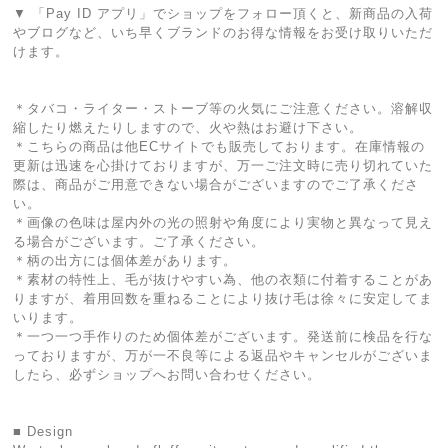
▼ 「Pay ID アプリ」でショップをフォロー頂くと、新商品の入荷
やブログなど、いち早くブランドのお得な情報をお受け取りいただ
けます。
＊タバコ・ライター・ストーブ等の火気にご注意ください。溶解収
縮したり燃えたりしますので、火や熱はお避け下さい。
＊こちらの商品は他ECサイトでも販売しております。在庫情報の
更新は迅速を心掛けておりますが、万一ご注文時に売り切れていた
際は、商品がご用意できない場合がございますのでご了承くださ
い。
＊画像の色味は屋内外の光の照射や角度により実物と異なって見え
る場合がございます。ご了承ください。
＊柄の出方には個体差があります。
＊素材の特性上、毛が抜けやすい為、他の衣類に付着することがあ
りますが、着用回数を重ねることにより抜け毛は徐々に安定してま
いります。
＊一つ一つ手作りのため個体差がございます。発送前に検品を行な
っておりますが、万が一不良等による返品やキャンセルがございま
したら、必ずショップへお問い合わせください。
■ Design