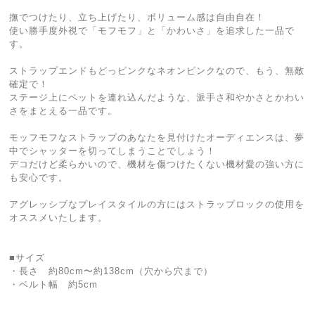
撫でつけたり、立ち上げたり、ボリューム感は自由自在！
使い勝手度外視で「モフモフ」と「かわいさ」を追求した一品で
す。
ストラップエンドもどっピンクなネオンピンクなので、もう、無敵
確定で！
ステージ上にペットを連れ込んだような、派手さ和やかさとかわい
さをまとえる一品です。
モッフモフなストラップのあなたを見付けたオーディエンスは、夢
中でシャッターを切ってしまうことでしょう！
デコだけど柔らかいので、機材を傷つけたくない機材愛の強い方に
も安心です。
アグレッシブなプレイスタイルの方にはストラップロックの使用を
オススメいたします。
■サイズ
・長さ 約80cm〜約138cm（穴から穴まで）
・ベルト幅 約5cm