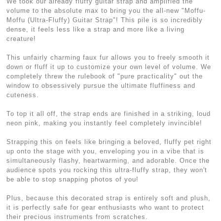
We took our already fluffy guitar strap and amplified the
volume to the absolute max to bring you the all-new "Moffu-
Moffu (Ultra-Fluffy) Guitar Strap"! This pile is so incredibly
dense, it feels less like a strap and more like a living
creature!
This unfairly charming faux fur allows you to freely smooth it
down or fluff it up to customize your own level of volume. We
completely threw the rulebook of "pure practicality" out the
window to obsessively pursue the ultimate fluffiness and
cuteness.
To top it all off, the strap ends are finished in a striking, loud
neon pink, making you instantly feel completely invincible!
Strapping this on feels like bringing a beloved, fluffy pet right
up onto the stage with you, enveloping you in a vibe that is
simultaneously flashy, heartwarming, and adorable. Once the
audience spots you rocking this ultra-fluffy strap, they won't
be able to stop snapping photos of you!
Plus, because this decorated strap is entirely soft and plush,
it is perfectly safe for gear enthusiasts who want to protect
their precious instruments from scratches.