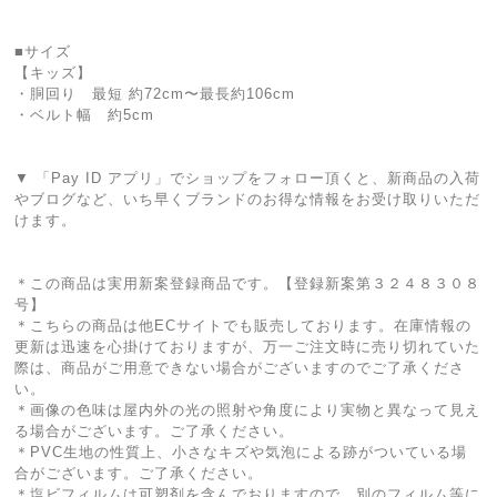
■サイズ
【キッズ】
・胴回り 最短 約72cm〜最長約106cm
・ベルト幅 約5cm
▼ 「Pay ID アプリ」でショップをフォロー頂くと、新商品の入荷
やブログなど、いち早くブランドのお得な情報をお受け取りいただ
けます。
＊この商品は実用新案登録商品です。【登録新案第３２４８３０８
号】
＊こちらの商品は他ECサイトでも販売しております。在庫情報の
更新は迅速を心掛けておりますが、万一ご注文時に売り切れていた
際は、商品がご用意できない場合がございますのでご了承くださ
い。
＊画像の色味は屋内外の光の照射や角度により実物と異なって見え
る場合がございます。ご了承ください。
＊PVC生地の性質上、小さなキズや気泡による跡がついている場
合がございます。ご了承ください。
＊塩ビフィルムは可塑剤を含んでおりますので、別のフィルム等に