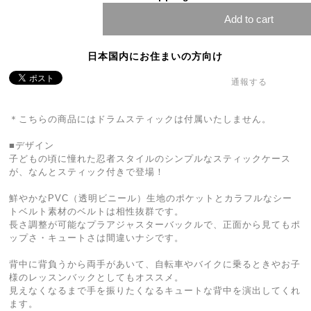
Add to cart
日本国内にお住まいの方向け
通報する
＊こちらの商品にはドラムスティックは付属いたしません。
■デザイン
子どもの頃に憧れた忍者スタイルのシンプルなスティックケース
が、なんとスティック付きで登場！
鮮やかなPVC（透明ビニール）生地のポケットとカラフルなシー
トベルト素材のベルトは相性抜群です。
長さ調整が可能なプラアジャスターバックルで、正面から見てもポ
ップさ・キュートさは間違いナシです。
背中に背負うから両手があいて、自転車やバイクに乗るときやお子
様のレッスンバックとしてもオススメ。
見えなくなるまで手を振りたくなるキュートな背中を演出してくれ
ます。