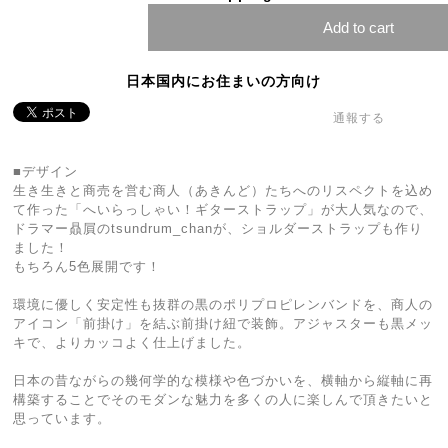
Add to cart
日本国内にお住まいの方向け
通報する
■デザイン
生き生きと商売を営む商人（あきんど）たちへのリスペクトを込め
て作った「へいらっしゃい！ギターストラップ」が大人気なので、
ドラマー贔屓のtsundrum_chanが、ショルダーストラップも作り
ました！
もちろん5色展開です！
環境に優しく安定性も抜群の黒のポリプロピレンバンドを、商人の
アイコン「前掛け」を結ぶ前掛け紐で装飾。アジャスターも黒メッ
キで、よりカッコよく仕上げました。
日本の昔ながらの幾何学的な模様や色づかいを、横軸から縦軸に再
構築することでそのモダンな魅力を多くの人に楽しんで頂きたいと
思っています。